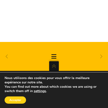
Nous utilisons des cookies pour vous offrir la meilleure
expérience sur notre site.
CALL ME WINSTON : THE
You can find out more about which cookies we are using or
TARANTINO TRIBUTE
switch them off in
settings
.
© CALLMEWINSTON.BAND | TOUS
DROITS RÉSERVÉS |
MENTIONS LÉGALES
Accepter