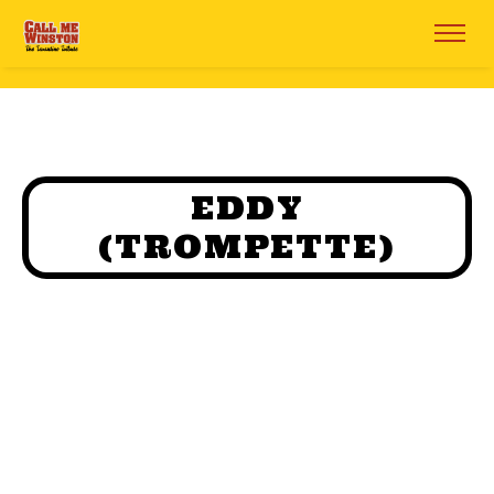
EDDY
(TROMPETTE)