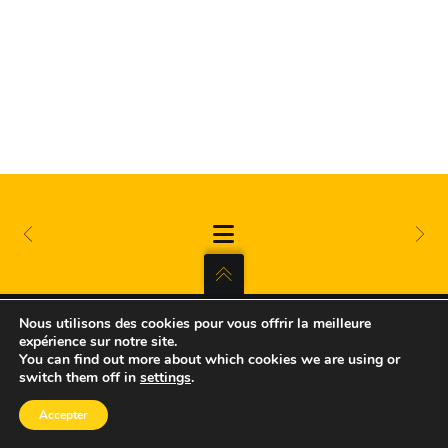
Nous utilisons des cookies pour vous offrir la meilleure
expérience sur notre site.
CALL ME WINSTON : THE
You can find out more about which cookies we are using or
TARANTINO TRIBUTE
switch them off in
settings
.
© CALLMEWINSTON.BAND | TOUS
DROITS RÉSERVÉS |
MENTIONS LÉGALES
Accepter