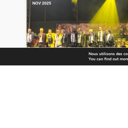
NOV 2025
Nous utilisons des coo
You can find out mor
CALL ME WINSTON : L’UNIVERS DE
TARANTINO PREND VIE SUR SCÈNE
Depuis 2019, un projet musical singulier
fait vibrer la Côte d'Azur : Call Me
Winston, un collectif de dix musiciens…