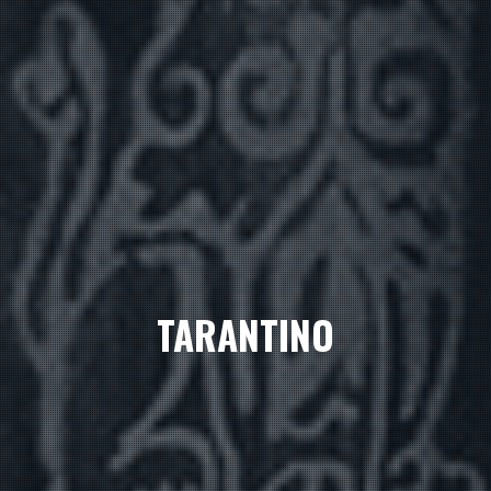
TARANTINO